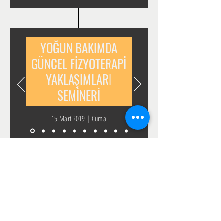
YOĞUN BAKIMDA
GÜNCEL FİZYOTERAPİ
YAKLAŞIMLARI
SEMİNERİ
15 Mart 2019 | Cuma
AYBÜ FTR KULÜBÜ TSK
TS BASKETBOL MAÇI