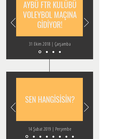
AYBÜ FTR KULÜBÜ
VOLEYBOL MAÇINA
GİDİYOR!
31 Ekim 2018 | Çarşamba
SEN HANGİSİSİN?
14 Şubat 2019 | Perşembe