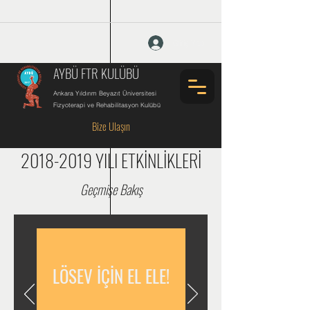
Giriş Yap
AYBÜ FTR KULÜBÜ
Ankara Yıldırım Beyazıt Üniversitesi
Fizyoterapi ve Rehabilitasyon Kulübü
Bize Ulaşın
2018-2019
YILI ETKİNLİKLERİ
Geçmişe Bakış
LÖSEV İÇİN EL ELE!