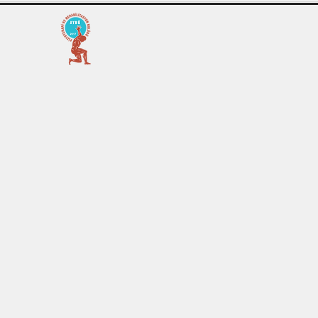
AYBÜ FTR KULÜBÜ
Ankara Yıldırım Beyazıt Üniversitesi Fizyoterapi ve Reh