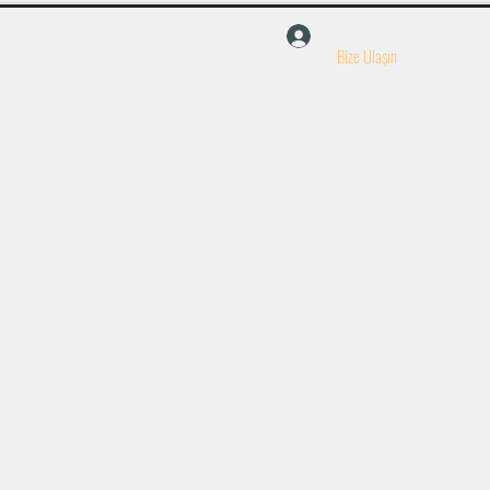
Giriş Yap
Bize Ulaşın
Haberler ve Yeni Gelişmeler
Başvuru
SSS
Daha fazla