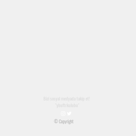
Bizi sosyal medyada takip et!
"ybuftrkulubu"
© Copyright
©2021, AYBÜ Fizyoterapi ve Rehabilitasyon Kulübü tarafından Wix.com ile kurulmuştur.