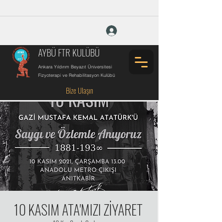
Giriş Yap
AYBÜ FTR KULÜBÜ
Ankara Yıldırım Beyazıt Üniversitesi
Fizyoterapi ve Rehabilitasyon Kulübü
Bize Ulaşın
10 KASIM ATA'MIZI ZİYARET