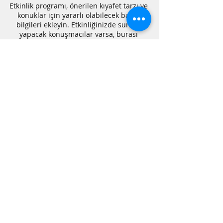
Etkinlik programı, önerilen kıyafet tarzı ve
konuklar için yararlı olabilecek başka
bilgileri ekleyin. Etkinliğinizde sunum
yapacak konuşmacılar varsa, burası
onları tanıtmak ve ele alınacak konuları
açıklamak için harika bir fırsat. Eğer
etkinliğiniz belirli bir kitleye yönelikse,
bunu da belirttiğinizden emin olun.
İnsanları etkinliğinizle ilgili
heyecanlandırmak için tarzınızı ve
coşkunuzu göstermekten korkmayın!
Yerlerinin ayırtıldığından emin olmaları
için ziyaretçilerinizi kayıt olmaya, LCV
yapmaya, veya bilet satın almaya teşvik
edin.
Bizi sosyal medyada takip et!
"ybuftrkulubu"
© Copyright
©2021, AYBÜ Fizyoterapi ve Rehabilitasyon Kulübü tarafından