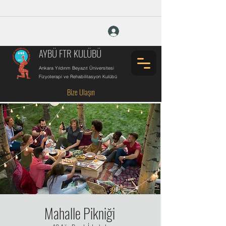
Giriş Yap
AYBÜ FTR KULÜBÜ
Ankara Yıldırım Beyazıt Üniversitesi
Fizyoterapi ve Rehabilitasyon Kulübü
Bize Ulaşın
Mahalle Pikniği